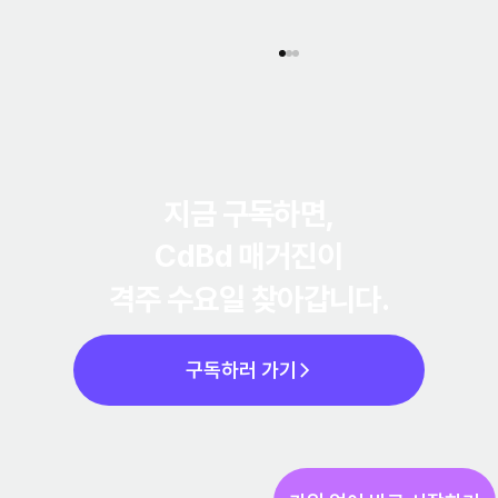
지금 구독하면,
CdBd 매거진
이
격주 수요일 찾아갑니다.
간단한 회사소개서, 매번 처음부터 만드는 이유
와 4가지 통증 해결법 (2026)
구독하러 가기