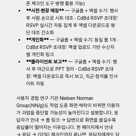
존 체크인 도구 병행 활용 가능)
**사전·현장 매칭** 
— 
구글폼 + 엑셀 수기: 행사 
후 사람 손으로 시트 대조 · CdBd RSVP 초대장: 
RSVP 실시간 자동 집계 후 엑셀 다운로드로 명
단 대조 간소화
**개인화** 
— 
구글폼 + 엑셀 수기: 동일 폼 1개 · 
CdBd RSVP 초대장: 엑셀 업로드 기반 수신자
별 개인화 링크
**클라이언트 보고** 
— 
구글폼 + 엑셀 수기: 행
사 후 야근으로 PPT 정리 · CdBd RSVP 초대
장: 엑셀 다운로드로 즉시 보고, 직군·참석률 인사
이트 자동
사용자 경험 연구 기관 Nielsen Norman 
Group(NN/g)도 작업 도중 화면·맥락이 바뀌면 이용자
가 과업을 중단할 가능성이 높아진다고 설명합니다. 응
답자가 안내 → 폼 링크 → 답변으로 화면을 옮길수록 
응답률이 떨어지는 이유입니다. 한 페이지에서 안내 
→ 응답 → (당일) 체크인까지 끝나면, 응답자에게도 담