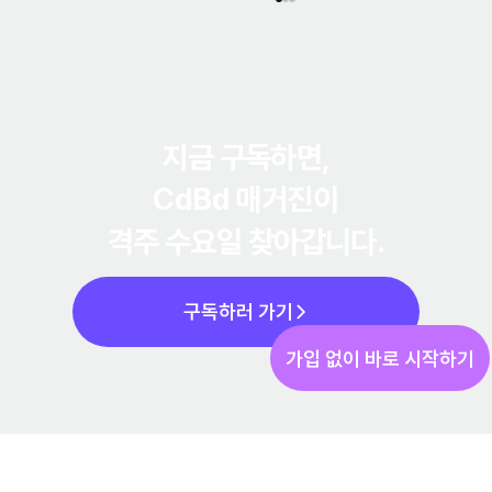
지금 구독하면,
CdBd 매거진
이
격주 수요일 찾아갑니다.
간단한 회사소개서, 매번 처음부터 만드는 이유
와 4가지 통증 해결법 (2026)
구독하러 가기
가입 없이 바로 시작하기