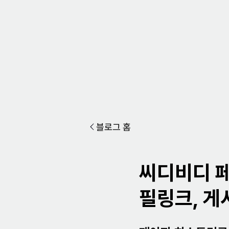
블로그 홈
씨디비디 페
필링크, 게