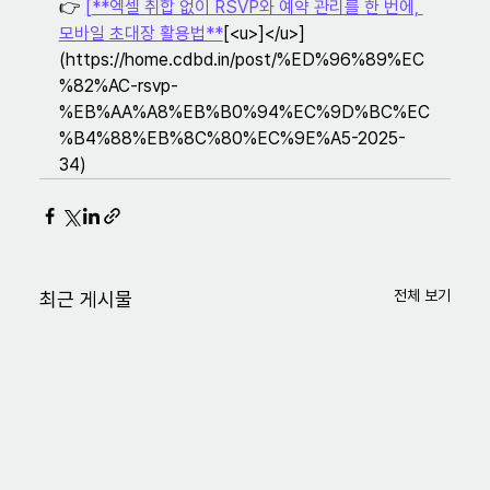
👉 
[
**엑셀 취합 없이 RSVP와 예약 관리를 한 번에, 
모바일 초대장 활용법**
[<u>]</u>]
(https://home.cdbd.in/post/%ED%96%89%EC
%82%AC-rsvp-
%EB%AA%A8%EB%B0%94%EC%9D%BC%EC
%B4%88%EB%8C%80%EC%9E%A5-2025-
34)
전체 보기
최근 게시물