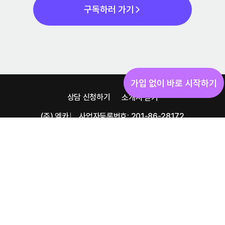
구독하러 가기
가입 없이 바로 시작하기
상담 신청하기
소개서 받기
(주) 엠카 ⎸ 사업자등록번호: 201-86-28172
서울 서초구 강남대로 373 15F
help@cdbd.in
Copyright © 2026 EMKA. All Rights Reserved.
서비스 이용약관
|
개인정보처리방침
|
유료서비스 이용약관
환불 정책
|
광고성 정보 수신 동의
|
뉴스레터