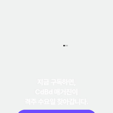
지금 구독하면,
CdBd 매거진
이
격주 수요일 찾아갑니다.
간단한 회사소개서, 매번 처음부터 만드는 이유
와 4가지 통증 해결법 (2026)