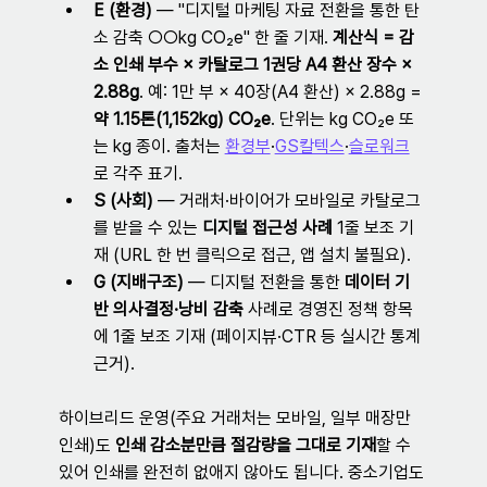
E (환경)
 — "디지털 마케팅 자료 전환을 통한 탄
소 감축 ○○kg CO₂e" 한 줄 기재. 
계산식 = 감
소 인쇄 부수 × 카탈로그 1권당 A4 환산 장수 × 
2.88g
. 예: 1만 부 × 40장(A4 환산) × 2.88g = 
약 1.15톤(1,152kg) CO₂e
. 단위는 kg CO₂e 또
는 kg 종이. 출처는 
환경부
·
GS칼텍스
·
슬로워크
로 각주 표기.
S (사회)
 — 거래처·바이어가 모바일로 카탈로그
를 받을 수 있는 
디지털 접근성 사례
 1줄 보조 기
재 (URL 한 번 클릭으로 접근, 앱 설치 불필요).
G (지배구조)
 — 디지털 전환을 통한 
데이터 기
반 의사결정·낭비 감축
 사례로 경영진 정책 항목
에 1줄 보조 기재 (페이지뷰·CTR 등 실시간 통계 
근거).
하이브리드 운영(주요 거래처는 모바일, 일부 매장만 
인쇄)도 
인쇄 감소분만큼 절감량을 그대로 기재
할 수 
있어 인쇄를 완전히 없애지 않아도 됩니다. 중소기업도 