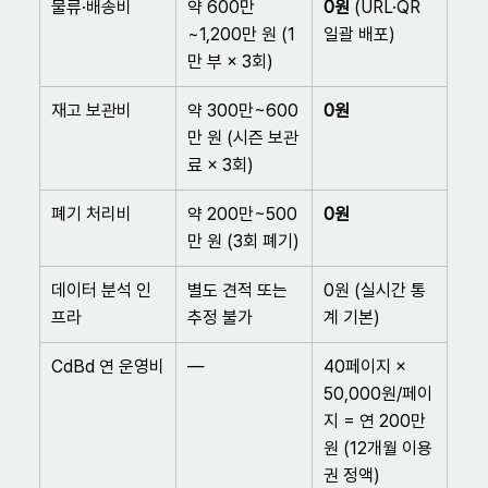
물류·배송비
약 600만
0원
 (URL·QR 
~1,200만 원 (1
일괄 배포)
만 부 × 3회)
재고 보관비
약 300만~600
0원
만 원 (시즌 보관
료 × 3회)
폐기 처리비
약 200만~500
0원
만 원 (3회 폐기)
데이터 분석 인
별도 견적 또는 
0원 (실시간 통
프라
추정 불가
계 기본)
CdBd 연 운영비
—
40페이지 × 
50,000원/페이
지 = 연 200만 
원 (12개월 이용
권 정액)