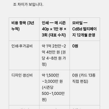
조 차이가 보입니다.
비용 항목 (3년 
인쇄 — 매 시즌 
모바일 — 
누적)
40p × 1만 부 × 
CdBd 멀티페이
3회 (대표 수치)
지 12개월 운영
인쇄·후가공비
약 1억 2천만~2
0원
억 4천만 원 (권
당 4~8천 원 가
정)
디자인 갱신비
약 1,500만
0원 (카드 13종 
~3,000만 원 
직접 편집)
(시즌당 
500~1,000만 
원)