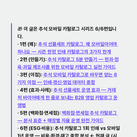
🎁 이 글은 
추석 모바일 카탈로그
 시리즈 6/6편입니
다.
· 1편 (왜): 
추석 선물세트 카탈로그, 왜 모바일이어야 
하나요 — 시즌 한정 인쇄 카탈로그의 3가지 한계
· 2편 (만들기): 
추석 카탈로그 5분 만들기 — 한과·정
육·과일 제조사를 위한 모바일 카탈로그 실전 가이드
· 3편 (이점): 
추석 모바일 카탈로그로 바꾸면 얻는 6
가지 이점 — 인쇄·갱신·영업 데이터 종합
· 4편 (효과·사례): 
추석 선물세트 운영 효과 — 거래
처 바이어에게 한 줄로 보내는 B2B 영업 카탈로그 운
영법
· 5편 (백화점·면세점): 
백화점·면세점 추석 카탈로그 
— 본사 표준 + 매장별 자율 운영 완전 가이드
· 
6편 (ESG·비용): 추석 카탈로그 1회 인쇄 vs 모바일 
1년 운영 — 비용·환경·재고 종합 분석 ← 현재 글 (시