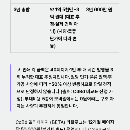
3년 총합
약 1억 5천만~3
3년 600만 원
억 원대 (대표 추
정·실제 견적 아
님) (사양·물류 
단가에 따라 변
동)
📌 인쇄 측 금액은 
40페이지·1만 부·매 시즌 발행을 3
회 누적한 대표 추정치
입니다. 권당 단가·물류 권역·후
가공 사양에 따라 ±50% 이상 변동하므로 단일 견적
으로 단정하지 않습니다 (출처: CdBd 비교표 산정 가
정). 부대비용 5종이 모바일에서는 0원이라는 
구조 차
이
는 사양과 무관하게 동일합니다.
CdBd 멀티페이지 (BETA) 카탈로그는 
12개월 페이지
당 50,000원(부가세 별도) 정액
입니다 (CdBd 공식 