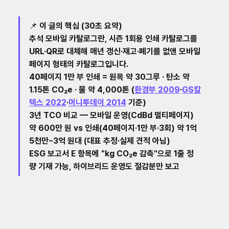
📌 이 글의 핵심 (30초 요약)
추석 모바일 카탈로그란
, 시즌 1회용 인쇄 카탈로그를 
URL·QR로 대체해 매년 갱신·재고·폐기를 없앤 모바일 
페이지 형태의 카탈로그입니다.
40페이지 1만 부 인쇄 = 원목 약 30그루 · 탄소 약 
1.15톤 CO₂e · 물 약 4,000톤
 (
환경부 2009
·
GS칼
텍스 2022
·
머니투데이 2014
 기준)
3년 TCO 비교
 — 모바일 운영(CdBd 멀티페이지) 
약 600만 원 vs 인쇄(40페이지·1만 부·3회) 약 1억 
5천만~3억 원대 (대표 추정·실제 견적 아님)
ESG 보고서 
E 항목에 "kg CO₂e 감축"으로 1줄 정
량 기재
 가능, 하이브리드 운영도 절감분만 보고