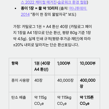
스 2022 케미컬 매거진
·
슬로워크 환경 컬럼
)
종이 1장 = 물 약 10리터
 (출처: 
머니투데이 
2014
 "종이 한 장의 물발자국" 보도)
가정: 카탈로그 1권 ≈ A4 환산 40장 (카탈로그 페이
지 1장을 A4 1장으로 단순 환산, 평량 80g 기준 1장 
약 4.5g). 실제 인쇄 규격(평량·후가공·재단)에 따라 
±20% 내외로 달라지는 단순 환산표입니다.
항목
1권 (40장 
1,000부
10,000부
A4 환산)
종이 사용량
40장
40,000장
400,000
장
탄소 배출
약 115g 
약 115kg 
약 1.15톤 
CO₂e
CO₂e
CO₂e