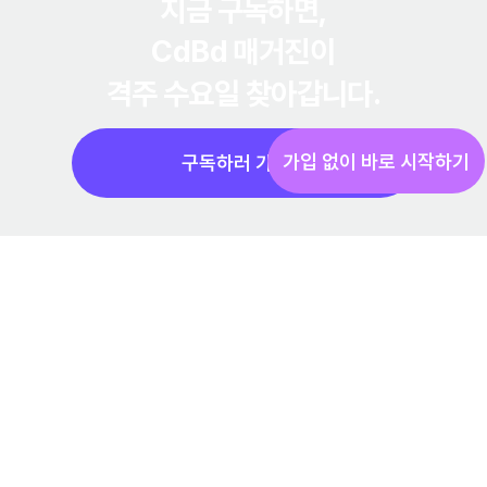
지금 구독하면,
CdBd 매거진
이
격주 수요일 찾아갑니다.
추석 선물세트 운영 효과 — 거래처 바이어에게
한 줄로 보내는 B2B 영업 카탈로그 운영법
가입 없이 바로 시작하기
구독하러 가기
상담 신청하기
소개서 받기
(주) 엠카 ⎸ 사업자등록번호: 201-86-28172
서울 서초구 강남대로 373 15F
help@cdbd.in
Copyright © 2026 EMKA. All Rights Reserved.