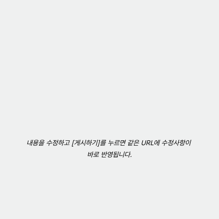
내용을 수정하고 [게시하기]를 누르면 같은 URL에 수정사항이 
바로 반영됩니다.