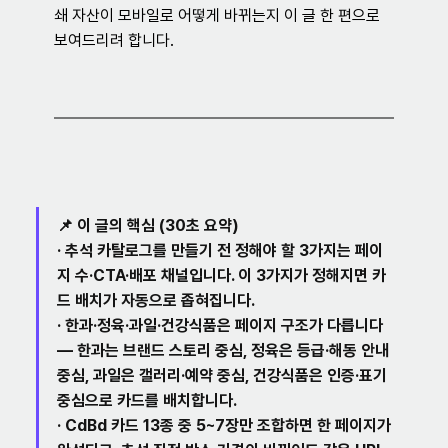
쇄 자산이 모바일로 어떻게 바뀌는지 이 글 한 편으로 
보여드리려 합니다.
📌 이 글의 핵심 (30초 요약)
· 추석 카탈로그를 만들기 전 정해야 할 3가지는 
페이
지 수·CTA·배포 채널
입니다. 이 3가지가 정해지면 카
드 배치가 자동으로 좁혀집니다.
· 한과·정육·과일·건강식품은 페이지 구조가 다릅니다 
— 
한과는 브랜드 스토리 중심, 정육은 등급·해동 안내 
중심, 과일은 갤러리·예약 중심, 건강식품은 인증·표기 
중심
으로 카드를 배치합니다.
· CdBd 카드 13종 중 5~7장만 조합하면 한 페이지가 