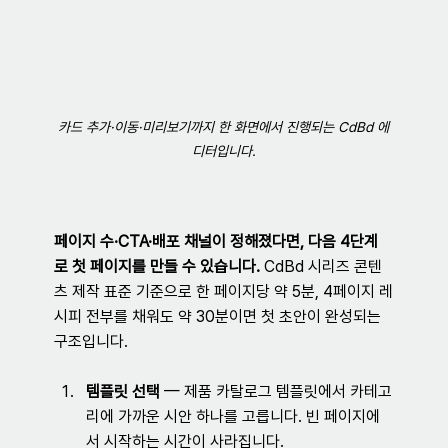
카드 추가·이동·미리보기까지 한 화면에서 진행되는 CdBd 에
디터입니다.
페이지 수·CTA·배포 채널이 정해졌다면, 다음 4단계
로 첫 페이지를 만들 수 있습니다.
 CdBd 시리즈 콘텐
츠 제작 표준 기준으로 한 페이지당 약 5분, 4페이지 레
시피 전부를 채워도 약 30분이면 첫 초안이 완성되는 
구조입니다.
템플릿 선택
 — 제품 카탈로그 템플릿에서 카테고
리에 가까운 시안 하나를 고릅니다. 빈 페이지에
서 시작하는 시간이 사라집니다.