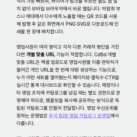
식이 가장 빠르며, 바이어가 링크를 누르면 별도 앱 설
치 없이 모바일 브라우저에서 바로 열립니다. 박람회 부
스나 매대에서 다수에게 노출할 때는 QR 코드를 사용
해 발행 후 같은 화면에서 PNG·SVG로 다운로드해 인
쇄물 한 장에 배치합니다.
영업사원이 여러 명이고 각자 다른 거래처 명단을 가진
다면 
개별 맞춤 URL
 기능이 적합합니다. CdBd 개별 
맞춤 URL은 엑셀 업로드로 영업사원별 이름·연락처가 
들어간 개인 URL을 한 번에 대량 생성하는 기능으로, 
누가 어떤 세트를 열어봤는지 페이지뷰·클릭수·CTR을 
실시간 통계 대시보드로 확인할 수 있습니다. 매장이나 
타 영업 조직에 카탈로그를 넘길 때는 별도 권한으로 운
영해야 하므로, 템플릿을 복사해 공유하는 방식으로 독
립된 카탈로그를 만들어 전달합니다. 영업 우선순위를 
정하는 운영법은 
추석 B2B 영업 카탈로그 운영법
에서 
다룹니다.