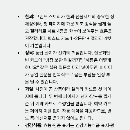
한과
: 브랜드 스토리가 한과 선물세트의 중요한 정
체성이라, 첫 페이지에 가문·제조 방식을 짧게 풀
고 갤러리로 세트 4종을 한눈에 보여주는 흐름을 
권장합니다. 텍스트 카드 1~2문단 + 갤러리 4컷
이 기본입니다.
정육
: 등급·산지가 신뢰의 핵심입니다. 질문과답
변 카드에 "냉장 보관 며칠까지", "해동은 어떻게 
하나요" 같은 실용 질문을 미리 넣어두면, 바이어
가 동일 질문을 반복적으로 묻는 부담을 일정 부
분 덜 수 있습니다.
과일
: 사진이 곧 상품이라 갤러리 카드를 첫 페이
지에 둡니다. 두 번째 페이지에 산지·당도를 짧게 
쓴 뒤 예약 카드로 수령일을 받습니다. 예약 카드
는 페이지 이탈 없이 자동 예약을 제공하므로, 별
도 폼·메신저로 옮기지 않아도 됩니다.
건강식품
: 효능·인증 표기는 건강기능식품 표시·광