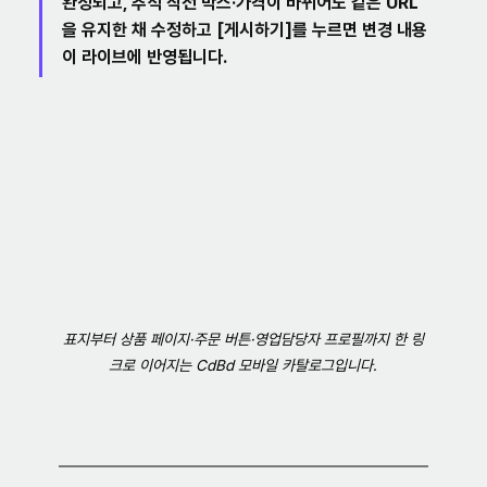
완성되고, 
추석 직전 박스·가격이 바뀌어도 같은 URL
을 유지한 채 수정하고 [게시하기]를 누르면 변경 내용
이 라이브에 반영
됩니다.
표지부터 상품 페이지·주문 버튼·영업담당자 프로필까지 한 링
크로 이어지는 CdBd 모바일 카탈로그입니다.