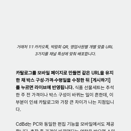
거래처 1:1 카카오톡, 박람회 QR, 영업사원별 개별 맞춤 URL 
3가지를 채널 특성에 맞춰 배포합니다.
카탈로그를 모바일 페이지로 만들면 같은 URL을 유지
한 채 박스 구성·가격·수령일을 수정한 뒤 [게시하기]
를 누르면 라이브에 반영됩니다.
 식품 선물세트는 추석 
한 주 전 가격이나 박스 구성이 바뀌는 일이 흔한데, 이 
부분이 인쇄 카탈로그와 가장 큰 차이가 나는 지점입니
다.
CdBd는 PC와 동일한 편집 기능을 모바일에서도 제공