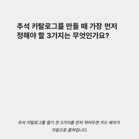
추석 카탈로그를 만들 때 가장 먼저 
정해야 할 3가지는 무엇인가요?
추석 카탈로그를 열기 전 3가지를 먼저 적어두면 카드 배치가 
자동으로 좁혀집니다.