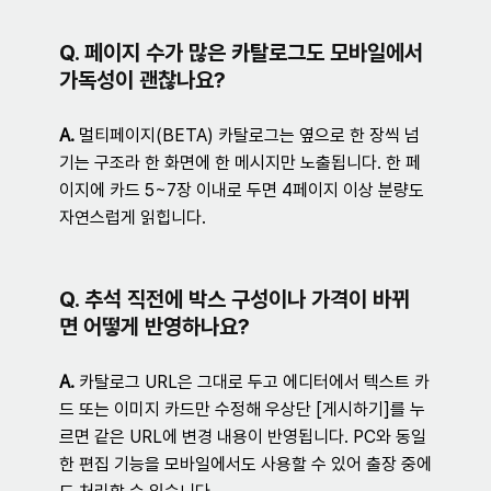
Q. 페이지 수가 많은 카탈로그도 모바일에서 
가독성이 괜찮나요?
A.
 멀티페이지(BETA) 카탈로그는 옆으로 한 장씩 넘
기는 구조라 한 화면에 한 메시지만 노출됩니다. 한 페
이지에 카드 5~7장 이내로 두면 4페이지 이상 분량도 
자연스럽게 읽힙니다.
Q. 추석 직전에 박스 구성이나 가격이 바뀌
면 어떻게 반영하나요?
A.
 카탈로그 URL은 그대로 두고 에디터에서 텍스트 카
드 또는 이미지 카드만 수정해 우상단 [게시하기]를 누
르면 같은 URL에 변경 내용이 반영됩니다. PC와 동일
한 편집 기능을 모바일에서도 사용할 수 있어 출장 중에