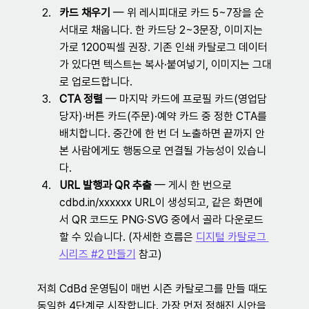
카드 채우기
 — 위 레시피대로 카드 5~7장을 순
서대로 채웁니다. 한 카드당 2~3문장, 이미지는 
가로 1200픽셀 권장. 기존 인쇄 카탈로그 데이터
가 있다면 텍스트는 복사·붙여넣기, 이미지는 그대
로 업로드합니다.
CTA 정렬
 — 마지막 카드에 프로필 카드(영업담
당자)·버튼 카드(주문)·예약 카드 중 정한 CTA를 
배치합니다. 중간에 한 번 더 노출하면 끝까지 안 
본 사람에게도 행동으로 연결될 가능성이 있습니
다.
URL 발행과 QR 추출
 — 게시 한 번으로 
cdbd.in/xxxxxx URL이 생성되고, 같은 화면에
서 QR 코드도 PNG·SVG 중에서 골라 다운로드
할 수 있습니다. (자세한 흐름은 
디지털 카탈로그 
시리즈 #2 만들기
 참고)
저희 CdBd 운영팀이 매번 시즌 카탈로그를 만들 때도 
동일한 4단계로 시작합니다. 가장 먼저 정해진 시안을 