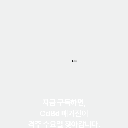
지금 구독하면,
CdBd 매거진
이
격주 수요일 찾아갑니다.
간단한 회사소개서, 매번 처음부터 만드는 이유