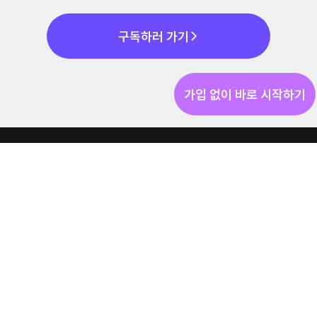
와 4가지 통증 해결법 (2026)
구독하러 가기
가입 없이 바로 시작하기
상담 신청하기
소개서 받기
(주) 엠카 ⎸ 사업자등록번호: 201-86-28172
서울 서초구 강남대로 373 15F
help@cdbd.in
Copyright © 2026 EMKA. All Rights Reserved.
서비스 이용약관
|
개인정보처리방침
|
유료서비스 이용약관
환불 정책
|
광고성 정보 수신 동의
|
뉴스레터