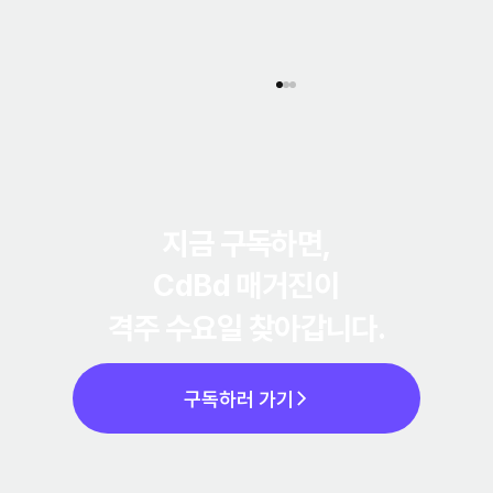
지금 구독하면,
CdBd 매거진
이
격주 수요일 찾아갑니다.
간단한 회사소개서, 매번 처음부터 만드는 이유
와 4가지 통증 해결법 (2026)
구독하러 가기